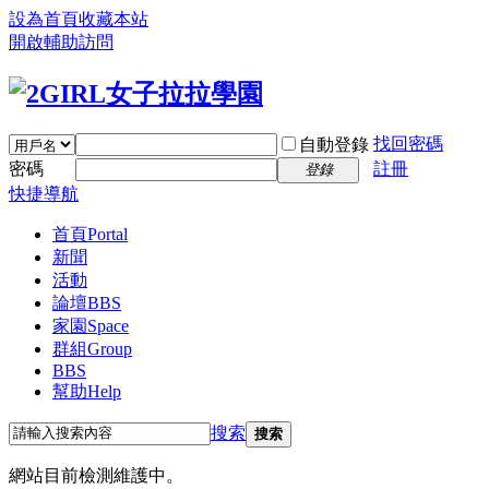
設為首頁
收藏本站
開啟輔助訪問
找回密碼
自動登錄
密碼
註冊
登錄
快捷導航
首頁
Portal
新聞
活動
論壇
BBS
家園
Space
群組
Group
BBS
幫助
Help
搜索
搜索
網站目前檢測維護中。