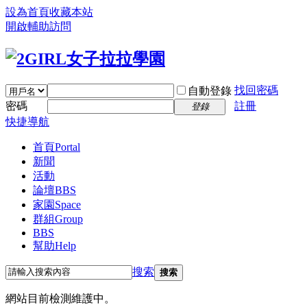
設為首頁
收藏本站
開啟輔助訪問
找回密碼
自動登錄
密碼
註冊
登錄
快捷導航
首頁
Portal
新聞
活動
論壇
BBS
家園
Space
群組
Group
BBS
幫助
Help
搜索
搜索
網站目前檢測維護中。