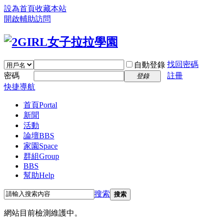
設為首頁
收藏本站
開啟輔助訪問
找回密碼
自動登錄
密碼
註冊
登錄
快捷導航
首頁
Portal
新聞
活動
論壇
BBS
家園
Space
群組
Group
BBS
幫助
Help
搜索
搜索
網站目前檢測維護中。