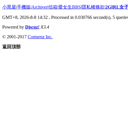
小黑屋
|
手機版
|
Archiver
|
信箱
|
愛女生BBS
|
隱私權條款
|
2GIRL
GMT+8, 2026-8-8 14:32
, Processed in 0.030766 second(s), 5 queries
Powered by
Discuz!
X3.4
© 2001-2017
Comsenz Inc.
返回頂部