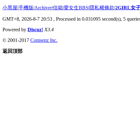
小黑屋
|
手機版
|
Archiver
|
信箱
|
愛女生BBS
|
隱私權條款
|
2GIRL
GMT+8, 2026-8-7 20:53
, Processed in 0.031095 second(s), 5 queries
Powered by
Discuz!
X3.4
© 2001-2017
Comsenz Inc.
返回頂部