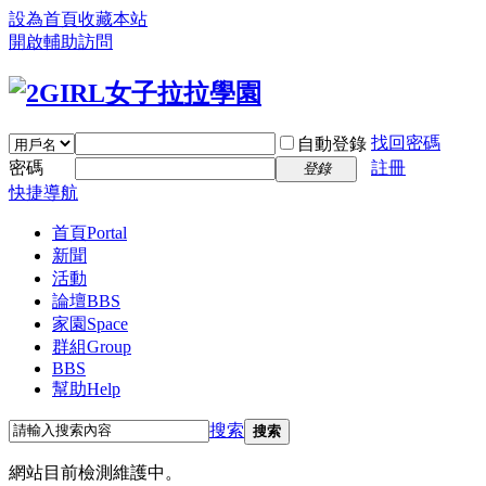
設為首頁
收藏本站
開啟輔助訪問
找回密碼
自動登錄
密碼
註冊
登錄
快捷導航
首頁
Portal
新聞
活動
論壇
BBS
家園
Space
群組
Group
BBS
幫助
Help
搜索
搜索
網站目前檢測維護中。