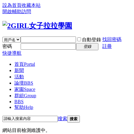
設為首頁
收藏本站
開啟輔助訪問
找回密碼
自動登錄
密碼
註冊
登錄
快捷導航
首頁
Portal
新聞
活動
論壇
BBS
家園
Space
群組
Group
BBS
幫助
Help
搜索
搜索
網站目前檢測維護中。