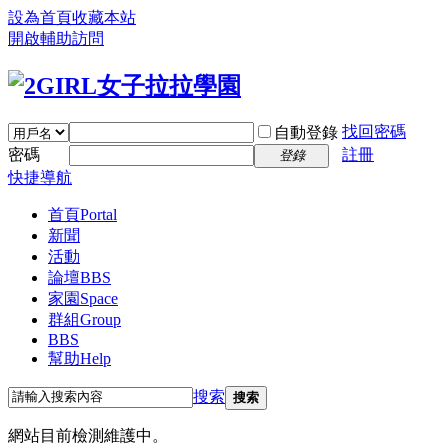
設為首頁
收藏本站
開啟輔助訪問
找回密碼
自動登錄
密碼
註冊
登錄
快捷導航
首頁
Portal
新聞
活動
論壇
BBS
家園
Space
群組
Group
BBS
幫助
Help
搜索
搜索
網站目前檢測維護中。