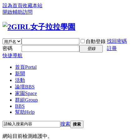
設為首頁
收藏本站
開啟輔助訪問
找回密碼
自動登錄
密碼
註冊
登錄
快捷導航
首頁
Portal
新聞
活動
論壇
BBS
家園
Space
群組
Group
BBS
幫助
Help
搜索
搜索
網站目前檢測維護中。