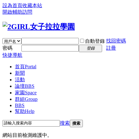
設為首頁
收藏本站
開啟輔助訪問
找回密碼
自動登錄
密碼
註冊
登錄
快捷導航
首頁
Portal
新聞
活動
論壇
BBS
家園
Space
群組
Group
BBS
幫助
Help
搜索
搜索
網站目前檢測維護中。