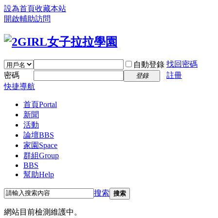
設為首頁
收藏本站
開啟輔助訪問
找回密碼
自動登錄
密碼
註冊
登錄
快捷導航
首頁
Portal
新聞
活動
論壇
BBS
家園
Space
群組
Group
BBS
幫助
Help
搜索
搜索
網站目前檢測維護中。