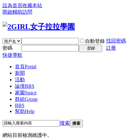
設為首頁
收藏本站
開啟輔助訪問
找回密碼
自動登錄
密碼
註冊
登錄
快捷導航
首頁
Portal
新聞
活動
論壇
BBS
家園
Space
群組
Group
BBS
幫助
Help
搜索
搜索
網站目前檢測維護中。