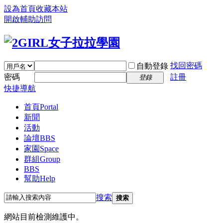
設為首頁
收藏本站
開啟輔助訪問
找回密碼
自動登錄
密碼
註冊
登錄
快捷導航
首頁
Portal
新聞
活動
論壇
BBS
家園
Space
群組
Group
BBS
幫助
Help
搜索
搜索
網站目前檢測維護中。