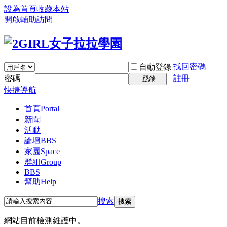
設為首頁
收藏本站
開啟輔助訪問
找回密碼
自動登錄
密碼
註冊
登錄
快捷導航
首頁
Portal
新聞
活動
論壇
BBS
家園
Space
群組
Group
BBS
幫助
Help
搜索
搜索
網站目前檢測維護中。