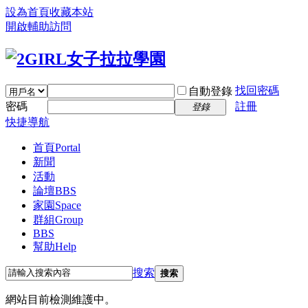
設為首頁
收藏本站
開啟輔助訪問
找回密碼
自動登錄
密碼
註冊
登錄
快捷導航
首頁
Portal
新聞
活動
論壇
BBS
家園
Space
群組
Group
BBS
幫助
Help
搜索
搜索
網站目前檢測維護中。