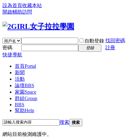
設為首頁
收藏本站
開啟輔助訪問
找回密碼
自動登錄
密碼
註冊
登錄
快捷導航
首頁
Portal
新聞
活動
論壇
BBS
家園
Space
群組
Group
BBS
幫助
Help
搜索
搜索
網站目前檢測維護中。