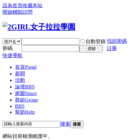
設為首頁
收藏本站
開啟輔助訪問
找回密碼
自動登錄
密碼
註冊
登錄
快捷導航
首頁
Portal
新聞
活動
論壇
BBS
家園
Space
群組
Group
BBS
幫助
Help
搜索
搜索
網站目前檢測維護中。