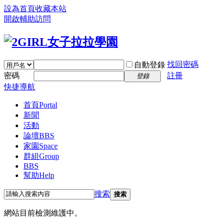
設為首頁
收藏本站
開啟輔助訪問
找回密碼
自動登錄
密碼
註冊
登錄
快捷導航
首頁
Portal
新聞
活動
論壇
BBS
家園
Space
群組
Group
BBS
幫助
Help
搜索
搜索
網站目前檢測維護中。