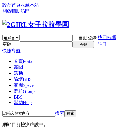
設為首頁
收藏本站
開啟輔助訪問
找回密碼
自動登錄
密碼
註冊
登錄
快捷導航
首頁
Portal
新聞
活動
論壇
BBS
家園
Space
群組
Group
BBS
幫助
Help
搜索
搜索
網站目前檢測維護中。