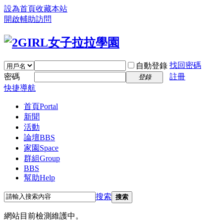
設為首頁
收藏本站
開啟輔助訪問
找回密碼
自動登錄
密碼
註冊
登錄
快捷導航
首頁
Portal
新聞
活動
論壇
BBS
家園
Space
群組
Group
BBS
幫助
Help
搜索
搜索
網站目前檢測維護中。