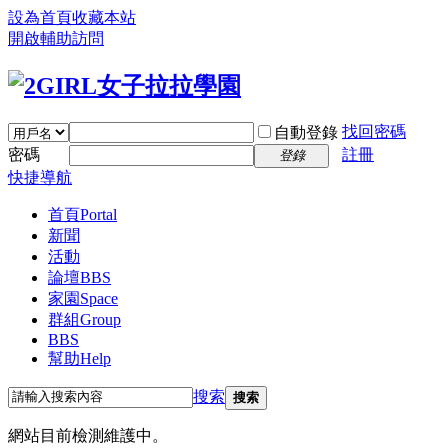
設為首頁
收藏本站
開啟輔助訪問
找回密碼
自動登錄
密碼
註冊
登錄
快捷導航
首頁
Portal
新聞
活動
論壇
BBS
家園
Space
群組
Group
BBS
幫助
Help
搜索
搜索
網站目前檢測維護中。