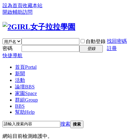
設為首頁
收藏本站
開啟輔助訪問
找回密碼
自動登錄
密碼
註冊
登錄
快捷導航
首頁
Portal
新聞
活動
論壇
BBS
家園
Space
群組
Group
BBS
幫助
Help
搜索
搜索
網站目前檢測維護中。