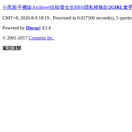
小黑屋
|
手機版
|
Archiver
|
信箱
|
愛女生BBS
|
隱私權條款
|
2GIRL
GMT+8, 2026-8-9 18:19
, Processed in 0.027500 second(s), 5 queries
Powered by
Discuz!
X3.4
© 2001-2017
Comsenz Inc.
返回頂部