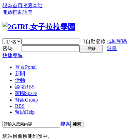
設為首頁
收藏本站
開啟輔助訪問
找回密碼
自動登錄
密碼
註冊
登錄
快捷導航
首頁
Portal
新聞
活動
論壇
BBS
家園
Space
群組
Group
BBS
幫助
Help
搜索
搜索
網站目前檢測維護中。