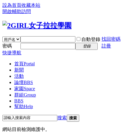
設為首頁
收藏本站
開啟輔助訪問
找回密碼
自動登錄
密碼
註冊
登錄
快捷導航
首頁
Portal
新聞
活動
論壇
BBS
家園
Space
群組
Group
BBS
幫助
Help
搜索
搜索
網站目前檢測維護中。