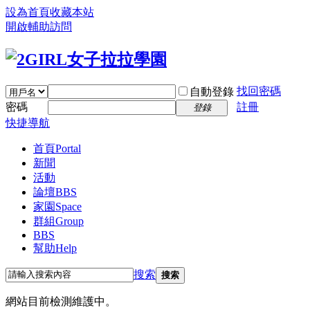
設為首頁
收藏本站
開啟輔助訪問
找回密碼
自動登錄
密碼
註冊
登錄
快捷導航
首頁
Portal
新聞
活動
論壇
BBS
家園
Space
群組
Group
BBS
幫助
Help
搜索
搜索
網站目前檢測維護中。