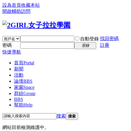
設為首頁
收藏本站
開啟輔助訪問
找回密碼
自動登錄
密碼
註冊
登錄
快捷導航
首頁
Portal
新聞
活動
論壇
BBS
家園
Space
群組
Group
BBS
幫助
Help
搜索
搜索
網站目前檢測維護中。