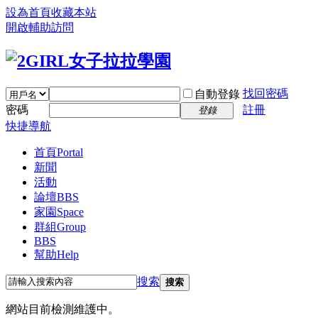
設為首頁
收藏本站
開啟輔助訪問
找回密碼
自動登錄
密碼
註冊
登錄
快捷導航
首頁
Portal
新聞
活動
論壇
BBS
家園
Space
群組
Group
BBS
幫助
Help
搜索
搜索
網站目前檢測維護中。