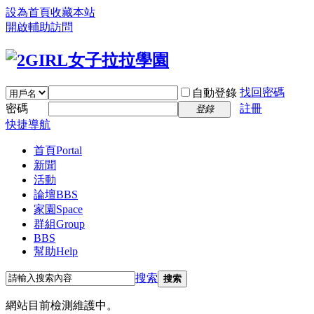
設為首頁
收藏本站
開啟輔助訪問
找回密碼
自動登錄
密碼
註冊
登錄
快捷導航
首頁
Portal
新聞
活動
論壇
BBS
家園
Space
群組
Group
BBS
幫助
Help
搜索
搜索
網站目前檢測維護中。