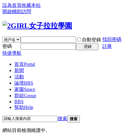
設為首頁
收藏本站
開啟輔助訪問
找回密碼
自動登錄
密碼
註冊
登錄
快捷導航
首頁
Portal
新聞
活動
論壇
BBS
家園
Space
群組
Group
BBS
幫助
Help
搜索
搜索
網站目前檢測維護中。