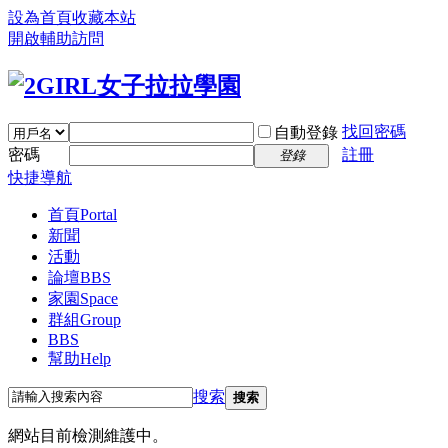
設為首頁
收藏本站
開啟輔助訪問
找回密碼
自動登錄
密碼
註冊
登錄
快捷導航
首頁
Portal
新聞
活動
論壇
BBS
家園
Space
群組
Group
BBS
幫助
Help
搜索
搜索
網站目前檢測維護中。