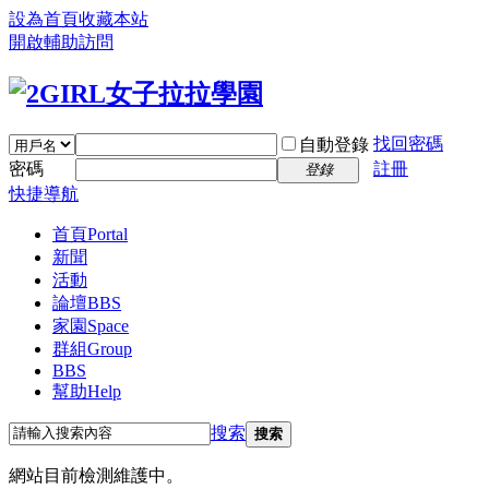
設為首頁
收藏本站
開啟輔助訪問
找回密碼
自動登錄
密碼
註冊
登錄
快捷導航
首頁
Portal
新聞
活動
論壇
BBS
家園
Space
群組
Group
BBS
幫助
Help
搜索
搜索
網站目前檢測維護中。