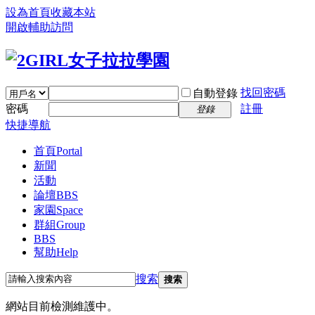
設為首頁
收藏本站
開啟輔助訪問
找回密碼
自動登錄
密碼
註冊
登錄
快捷導航
首頁
Portal
新聞
活動
論壇
BBS
家園
Space
群組
Group
BBS
幫助
Help
搜索
搜索
網站目前檢測維護中。