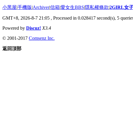
小黑屋
|
手機版
|
Archiver
|
信箱
|
愛女生BBS
|
隱私權條款
|
2GIRL
GMT+8, 2026-8-7 21:05
, Processed in 0.028417 second(s), 5 queries
Powered by
Discuz!
X3.4
© 2001-2017
Comsenz Inc.
返回頂部