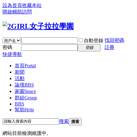
設為首頁
收藏本站
開啟輔助訪問
找回密碼
自動登錄
密碼
註冊
登錄
快捷導航
首頁
Portal
新聞
活動
論壇
BBS
家園
Space
群組
Group
BBS
幫助
Help
搜索
搜索
網站目前檢測維護中。