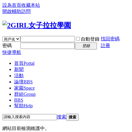
設為首頁
收藏本站
開啟輔助訪問
找回密碼
自動登錄
密碼
註冊
登錄
快捷導航
首頁
Portal
新聞
活動
論壇
BBS
家園
Space
群組
Group
BBS
幫助
Help
搜索
搜索
網站目前檢測維護中。