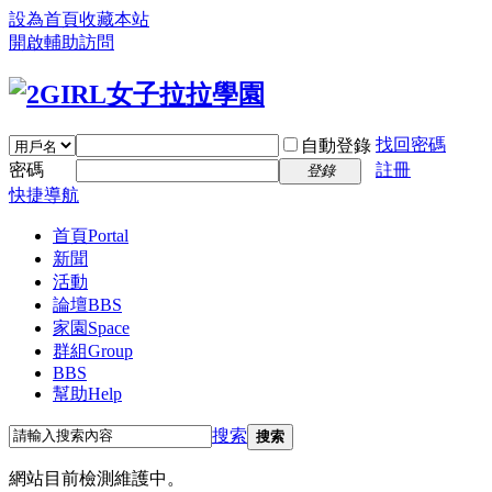
設為首頁
收藏本站
開啟輔助訪問
找回密碼
自動登錄
密碼
註冊
登錄
快捷導航
首頁
Portal
新聞
活動
論壇
BBS
家園
Space
群組
Group
BBS
幫助
Help
搜索
搜索
網站目前檢測維護中。