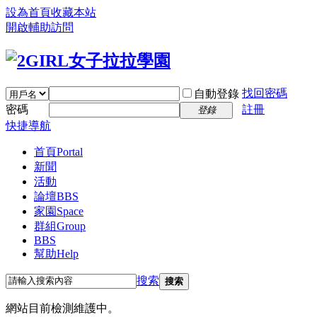
設為首頁
收藏本站
開啟輔助訪問
找回密碼
自動登錄
密碼
註冊
登錄
快捷導航
首頁
Portal
新聞
活動
論壇
BBS
家園
Space
群組
Group
BBS
幫助
Help
搜索
搜索
網站目前檢測維護中。