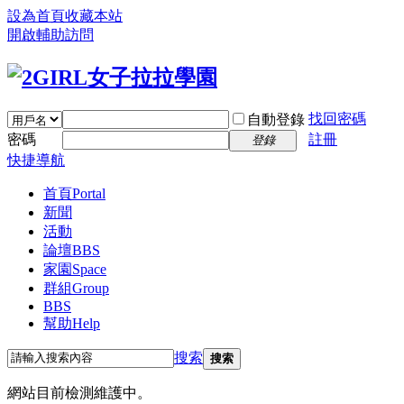
設為首頁
收藏本站
開啟輔助訪問
找回密碼
自動登錄
密碼
註冊
登錄
快捷導航
首頁
Portal
新聞
活動
論壇
BBS
家園
Space
群組
Group
BBS
幫助
Help
搜索
搜索
網站目前檢測維護中。