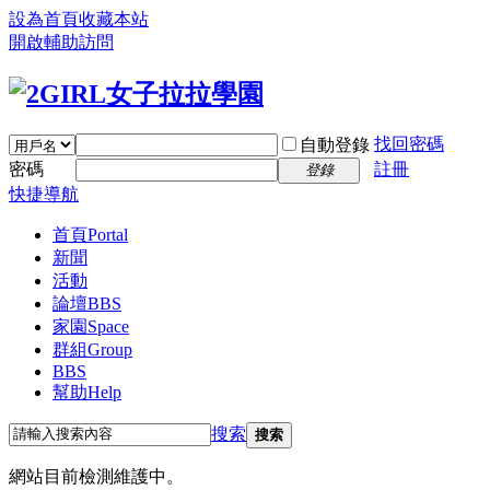
設為首頁
收藏本站
開啟輔助訪問
找回密碼
自動登錄
密碼
註冊
登錄
快捷導航
首頁
Portal
新聞
活動
論壇
BBS
家園
Space
群組
Group
BBS
幫助
Help
搜索
搜索
網站目前檢測維護中。