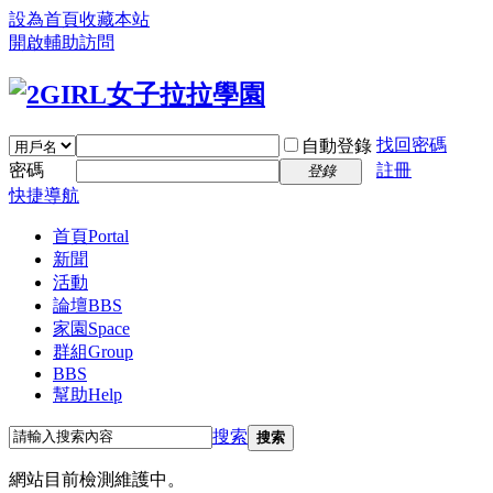
設為首頁
收藏本站
開啟輔助訪問
找回密碼
自動登錄
密碼
註冊
登錄
快捷導航
首頁
Portal
新聞
活動
論壇
BBS
家園
Space
群組
Group
BBS
幫助
Help
搜索
搜索
網站目前檢測維護中。