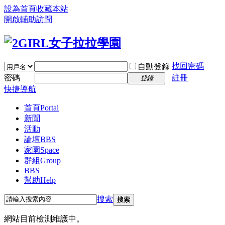
設為首頁
收藏本站
開啟輔助訪問
找回密碼
自動登錄
密碼
註冊
登錄
快捷導航
首頁
Portal
新聞
活動
論壇
BBS
家園
Space
群組
Group
BBS
幫助
Help
搜索
搜索
網站目前檢測維護中。