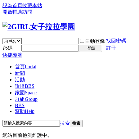
設為首頁
收藏本站
開啟輔助訪問
找回密碼
自動登錄
密碼
註冊
登錄
快捷導航
首頁
Portal
新聞
活動
論壇
BBS
家園
Space
群組
Group
BBS
幫助
Help
搜索
搜索
網站目前檢測維護中。