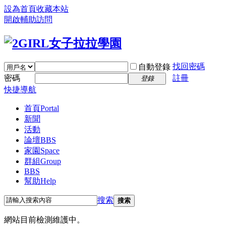
設為首頁
收藏本站
開啟輔助訪問
找回密碼
自動登錄
密碼
註冊
登錄
快捷導航
首頁
Portal
新聞
活動
論壇
BBS
家園
Space
群組
Group
BBS
幫助
Help
搜索
搜索
網站目前檢測維護中。