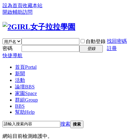
設為首頁
收藏本站
開啟輔助訪問
找回密碼
自動登錄
密碼
註冊
登錄
快捷導航
首頁
Portal
新聞
活動
論壇
BBS
家園
Space
群組
Group
BBS
幫助
Help
搜索
搜索
網站目前檢測維護中。