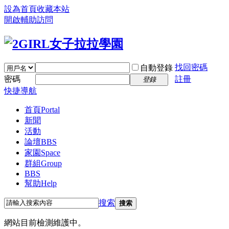
設為首頁
收藏本站
開啟輔助訪問
找回密碼
自動登錄
密碼
註冊
登錄
快捷導航
首頁
Portal
新聞
活動
論壇
BBS
家園
Space
群組
Group
BBS
幫助
Help
搜索
搜索
網站目前檢測維護中。