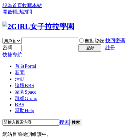
設為首頁
收藏本站
開啟輔助訪問
找回密碼
自動登錄
密碼
註冊
登錄
快捷導航
首頁
Portal
新聞
活動
論壇
BBS
家園
Space
群組
Group
BBS
幫助
Help
搜索
搜索
網站目前檢測維護中。