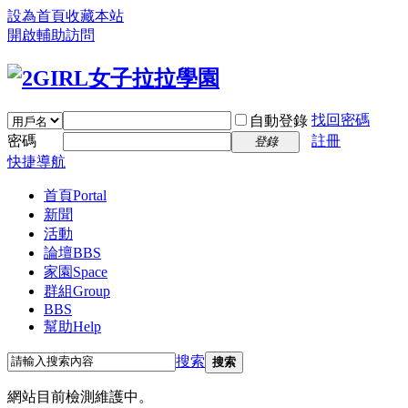
設為首頁
收藏本站
開啟輔助訪問
找回密碼
自動登錄
密碼
註冊
登錄
快捷導航
首頁
Portal
新聞
活動
論壇
BBS
家園
Space
群組
Group
BBS
幫助
Help
搜索
搜索
網站目前檢測維護中。