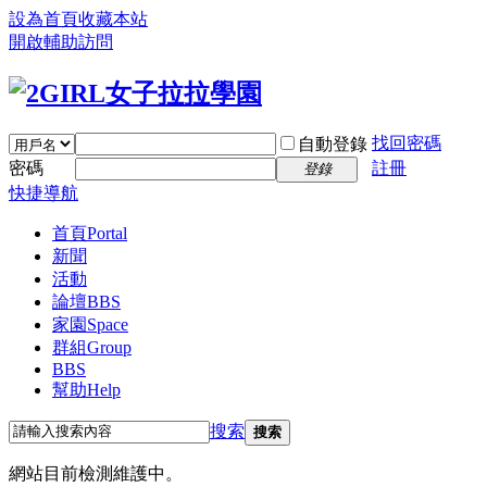
設為首頁
收藏本站
開啟輔助訪問
找回密碼
自動登錄
密碼
註冊
登錄
快捷導航
首頁
Portal
新聞
活動
論壇
BBS
家園
Space
群組
Group
BBS
幫助
Help
搜索
搜索
網站目前檢測維護中。