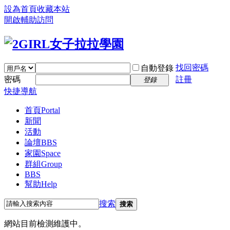
設為首頁
收藏本站
開啟輔助訪問
找回密碼
自動登錄
密碼
註冊
登錄
快捷導航
首頁
Portal
新聞
活動
論壇
BBS
家園
Space
群組
Group
BBS
幫助
Help
搜索
搜索
網站目前檢測維護中。